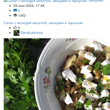
28 мая 2024, 17:48
0
1342
Салат с молодой капустой, овощами и тархуном
0
ElenaLeonova