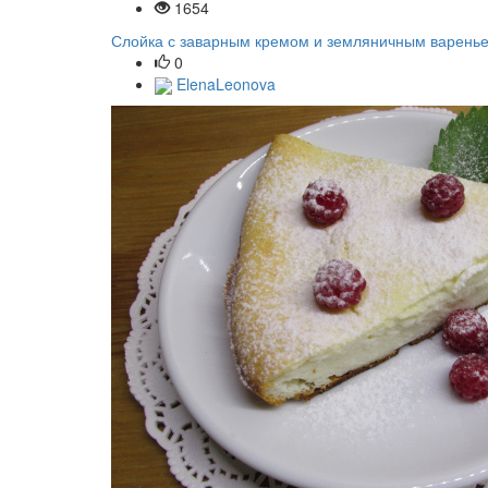
1654
Слойка с заварным кремом и земляничным варень
0
ElenaLeonova