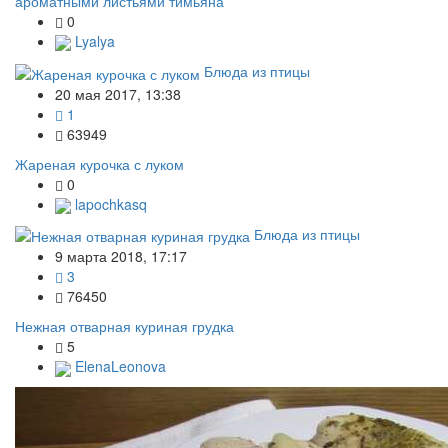
ароматными листьями тимьяна
0
Lyalya
Блюда из птицы
20 мая 2017, 13:38
1
63949
Жареная курочка с луком
0
lapochkasq
Блюда из птицы
9 марта 2018, 17:17
3
76450
Нежная отварная куриная грудка
5
ElenaLeonova