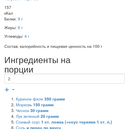
157
кКал
Белки:
9 г
Жиры:
6 г
Углеводы:
4 г
Состав, калорийность и пищевая ценность на 100 г
Ингредиенты на
порции
+
-
Куриное филе
350
грамм
Морковь
150
грамм
Чеснок
30
грамм
Лук зеленый
20
грамм
Соевый соус
1
ст. ложка (+соус терияки 1 ст. л.)
Соль
и перец по вкусу