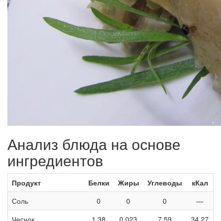
Анализ блюда на основе
ингредиентов
Продукт
Белки
Жиры
Углеводы
кКал
Соль
0
0
0
—
Чеснок
1,38
0,023
7,59
34,27