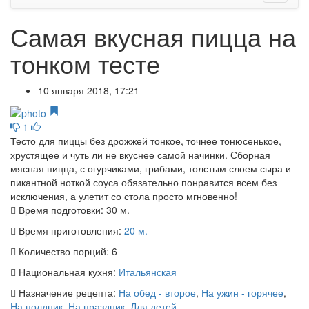
Самая вкусная пицца на
тонком тесте
10 января 2018, 17:21
1
Тесто для пиццы без дрожжей тонкое, точнее тонюсенькое,
хрустящее и чуть ли не вкуснее самой начинки. Сборная
мясная пицца, с огурчиками, грибами, толстым слоем сыра и
пикантной ноткой соуса обязательно понравится всем без
исключения, а улетит со стола просто мгновенно!
Время подготовки:
30 м.
Время приготовления:
20 м.
Количество порций:
6
Национальная кухня:
Итальянская
Назначение рецепта:
На обед - второе
,
На ужин - горячее
,
На полдник
,
На праздник
,
Для детей