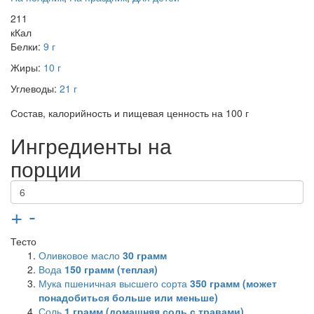
211
кКал
Белки:
9 г
Жиры:
10 г
Углеводы:
21 г
Состав, калорийность и пищевая ценность на 100 г
Ингредиенты на
порции
+
-
Тесто
Оливковое масло
30
грамм
Вода
150
грамм (теплая)
Мука пшеничная высшего сорта
350
грамм (может
понадобиться больше или меньше)
Соль
1
грамм (домашняя соль с травами)