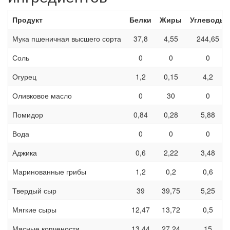
Продукт
Белки
Жиры
Углеводы
Мука пшеничная высшего сорта
37,8
4,55
244,65
Соль
0
0
0
Огурец
1,2
0,15
4,2
Оливковое масло
0
30
0
Помидор
0,84
0,28
5,88
Вода
0
0
0
Аджика
0,6
2,22
3,48
Маринованные грибы
1,2
0,2
0,6
Твердый сыр
39
39,75
5,25
Мягкие сыры
12,47
13,72
0,5
Мясные копчености
13,44
27,24
15