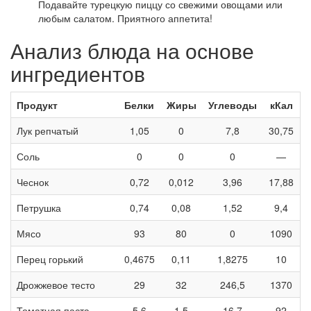
Подавайте турецкую пиццу со свежими овощами или
любым салатом. Приятного аппетита!
Анализ блюда на основе
ингредиентов
Продукт
Белки
Жиры
Углеводы
кКал
Лук репчатый
1,05
0
7,8
30,75
Соль
0
0
0
—
Чеснок
0,72
0,012
3,96
17,88
Петрушка
0,74
0,08
1,52
9,4
Мясо
93
80
0
1090
Перец горький
0,4675
0,11
1,8275
10
Дрожжевое тесто
29
32
246,5
1370
Томатная паста
5,6
1,5
16,7
92