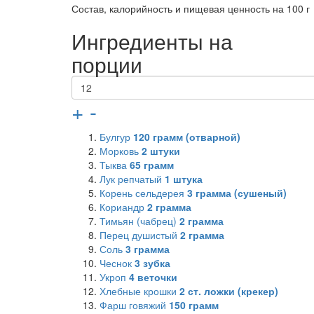
Состав, калорийность и пищевая ценность на 100 г
Ингредиенты на
порции
+
-
Булгур
120
грамм (отварной)
Морковь
2
штуки
Тыква
65
грамм
Лук репчатый
1
штука
Корень сельдерея
3
грамма (сушеный)
Кориандр
2
грамма
Тимьян (чабрец)
2
грамма
Перец душистый
2
грамма
Соль
3
грамма
Чеснок
3
зубка
Укроп
4
веточки
Хлебные крошки
2
ст. ложки (крекер)
Фарш говяжий
150
грамм