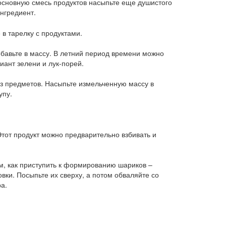
 основную смесь продуктов насыпьте еще душистого
нгредиент.
в тарелку с продуктами.
обавьте в массу. В летний период времени можно
ант зелени и лук-порей.
из предметов. Насыпьте измельченную массу в
упу.
Этот продукт можно предварительно взбивать и
ем, как приступить к формированию шариков –
овки. Посыпьте их сверху, а потом обваляйте со
а.