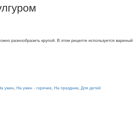
улгуром
ожно разнообразить крупой. В этом рецепте используется варены
На ужин
,
На ужин - горячее
,
На праздник
,
Для детей