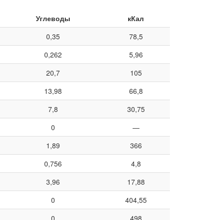
Углеводы
кКал
0,35
78,5
0,262
5,96
20,7
105
13,98
66,8
7,8
30,75
0
—
1,89
366
0,756
4,8
3,96
17,88
0
404,55
0
498