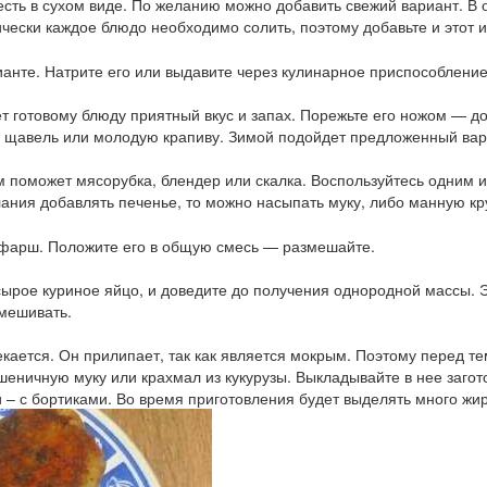
есть в сухом виде. По желанию можно добавить свежий вариант. В
чески каждое блюдо необходимо солить, поэтому добавьте и этот и
анте. Натрите его или выдавите через кулинарное приспособление 
ет готовому блюду приятный вкус и запах. Порежьте его ножом — д
, щавель или молодую крапиву. Зимой подойдет предложенный вари
ам поможет мясорубка, блендер или скалка. Воспользуйтесь одним 
ания добавлять печенье, то можно насыпать муку, либо манную кр
 фарш. Положите его в общую смесь — размешайте.
 сырое куриное яйцо, и доведите до получения однородной массы. 
емешивать.
екается. Он прилипает, так как является мокрым. Поэтому перед т
пшеничную муку или крахмал из кукурузы. Выкладывайте в нее загот
и – с бортиками. Во время приготовления будет выделять много жир