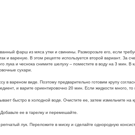
ванный фарш из мяса утки и свинины. Разморозьте его, если треб
так и вареную. В этом рецепте используется второй вариант. За сч
ого лука и чеснока снимите шелуху – поместите в воду на 3 мин. В
овочные сухари.
су в вареном виде. Поэтому предварительно готовим крупу согласн
редиент, и варите ориентировочно 20 мин. Если жидкости много, то
ывает быстро в холодной воде. Очистите ее, затем измельчите на к
 Добавьте ее в тарелку и перемешайте.
 репчатый лук. Переложите в миску и сделайте однородную консис