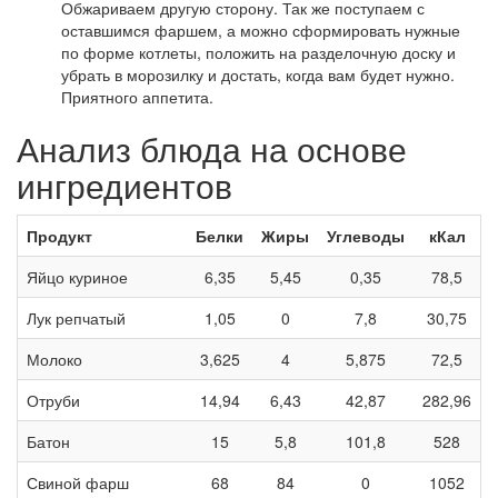
Обжариваем другую сторону. Так же поступаем с
оставшимся фаршем, а можно сформировать нужные
по форме котлеты, положить на разделочную доску и
убрать в морозилку и достать, когда вам будет нужно.
Приятного аппетита.
Анализ блюда на основе
ингредиентов
Продукт
Белки
Жиры
Углеводы
кКал
Яйцо куриное
6,35
5,45
0,35
78,5
Лук репчатый
1,05
0
7,8
30,75
Молоко
3,625
4
5,875
72,5
Отруби
14,94
6,43
42,87
282,96
Батон
15
5,8
101,8
528
Свиной фарш
68
84
0
1052