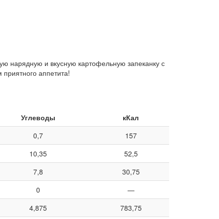
акую нарядную и вкусную картофельную запеканку с
м приятного аппетита!
Углеводы
кКал
0,7
157
10,35
52,5
7,8
30,75
0
—
4,875
783,75