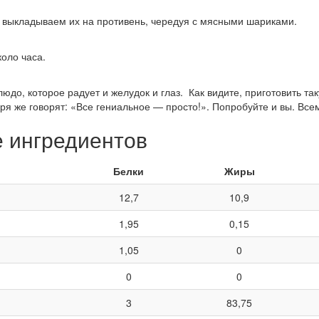
и выкладываем их на противень, чередуя с мясными шариками.
коло часа.
людо, которое радует и желудок и глаз. Как видите, приготовить т
ря же говорят: «Все гениальное — просто!». Попробуйте и вы. Все
е ингредиентов
Белки
Жиры
12,7
10,9
1,95
0,15
1,05
0
0
0
3
83,75