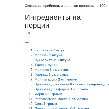
Состав, калорийность и пищевая ценность на 100 г
Ингредиенты на
порции
+
-
Картофель
7
штук
Морковь
1
штука
Лук репчатый
1
штука
Укроп
1
пучок
Майонез
5
ст. ложек
Горчица
2
ст. ложки
Манная крупа
2
ст. ложки
Приправа для салата
6
грамм (приправа дл
Приправа для фарша
1
ч. ложка
Фарш
600
грамм
Растительное масло
3
ст. ложки
Соль
5
грамм
Перец черный молотый
3
грамма