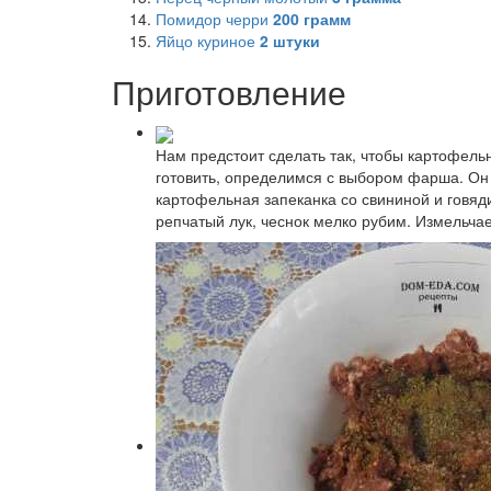
Помидор черри
200
грамм
Яйцо куриное
2
штуки
Приготовление
Нам предстоит сделать так, чтобы картофельн
готовить, определимся с выбором фарша. Он 
картофельная запеканка со свининой и говяд
репчатый лук, чеснок мелко рубим. Измельча