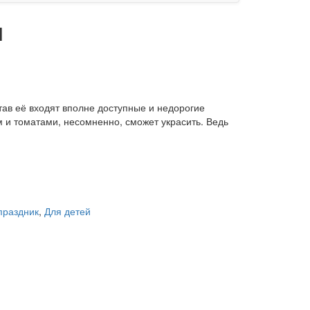
и
тав её входят вполне доступные и недорогие
м и томатами, несомненно, сможет украсить. Ведь
праздник
,
Для детей