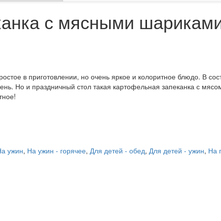
канка с мясными шарикам
стое в приготовлении, но очень яркое и колоритное блюдо. В сос
день. Но и праздничный стол такая картофельная запеканка с мясо
тное!
На ужин
,
На ужин - горячее
,
Для детей - обед
,
Для детей - ужин
,
На 