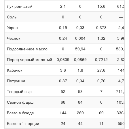
Лук репчатый
2,1
0
15,6
61,5
Соль
0
0
0
—
Укроп
0,15
0,03
0,378
2,4
Чеснок
0,24
0,004
1,32
5,96
Подсолнечное масло
0
59,94
0
539,4
Перец черный молотый
0,0609
0,0869
0,7212
2,63
Кабачок
3,6
1,8
27,6
144
Петрушка
0,37
0,04
0,76
4,7
Твердый сыр
52
53
7
711,2
Свиной фарш
68
84
0
1052
Всего в блюде
144
269
69
3304
Всего в 1 порции
24
44
11
550