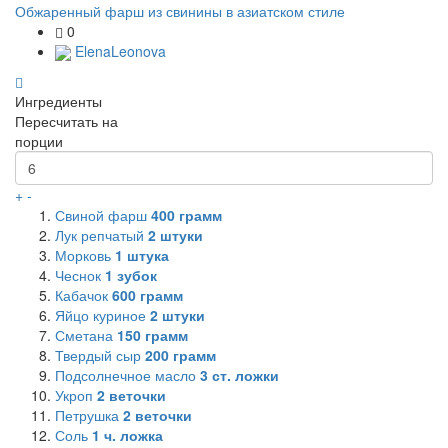
Обжаренный фарш из свинины в азиатском стиле
0
ElenaLeonova
Ингредиенты
Пересчитать на
порции
+
-
Свиной фарш
400
грамм
Лук репчатый
2
штуки
Морковь
1
штука
Чеснок
1
зубок
Кабачок
600
грамм
Яйцо куриное
2
штуки
Сметана
150
грамм
Твердый сыр
200
грамм
Подсолнечное масло
3
ст. ложки
Укроп
2
веточки
Петрушка
2
веточки
Соль
1
ч. ложка