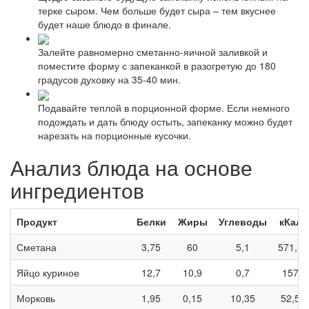
терке сыром. Чем больше будет сыра – тем вкуснее
будет наше блюдо в финале.
Залейте равномерно сметанно-яичной заливкой и
поместите форму с запеканкой в разогретую до 180
градусов духовку на 35-40 мин.
Подавайте теплой в порционной форме. Если немного
подождать и дать блюду остыть, запеканку можно будет
нарезать на порционные кусочки.
Анализ блюда на основе
ингредиентов
Продукт
Белки
Жиры
Углеводы
кКал
Сметана
3,75
60
5,1
571,5
Яйцо куриное
12,7
10,9
0,7
157
Морковь
1,95
0,15
10,35
52,5