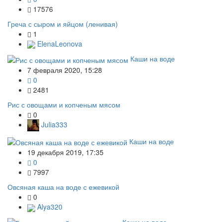
17576
Греча с сыром и яйцом (ленивая)
1
ElenaLeonova
Каши на воде
7 февраля 2020, 15:28
0
2481
Рис с овощами и копченым мясом
0
Julia333
Каши на воде
19 декабря 2019, 17:35
0
7997
Овсяная каша на воде с ежевикой
0
Alya320
Каши на воде