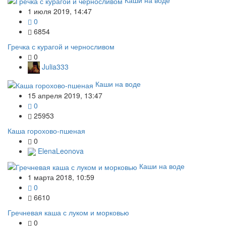
1 июля 2019, 14:47
0
6854
Гречка с курагой и черносливом
0
Julia333
Каши на воде
15 апреля 2019, 13:47
0
25953
Каша горохово-пшеная
0
ElenaLeonova
Каши на воде
1 марта 2018, 10:59
0
6610
Гречневая каша с луком и морковью
0