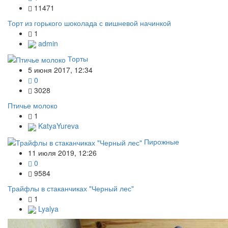
11471
Торт из горького шоколада с вишневой начинкой
1
admin
Торты
5 июня 2017, 12:34
0
3028
Птичье молоко
1
KatyaYureva
Пирожные
11 июля 2019, 12:26
0
9584
Трайфлы в стаканчиках "Черный лес"
1
Lyalya