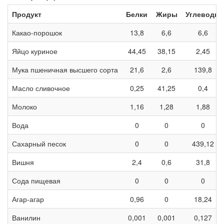
Продукт
Белки
Жиры
Углеводы
Какао-порошок
13,8
6,6
6,6
Яйцо куриное
44,45
38,15
2,45
Мука пшеничная высшего сорта
21,6
2,6
139,8
Масло сливочное
0,25
41,25
0,4
Молоко
1,16
1,28
1,88
Вода
0
0
0
Сахарный песок
0
0
439,12
Вишня
2,4
0,6
31,8
Сода пищевая
0
0
0
Агар-агар
0,96
0
18,24
Ванилин
0,001
0,001
0,127