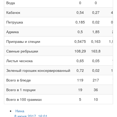
Вода
0
0
0
Кабачок
0,54
0,27
4,1
Петрушка
0,185
0,02
0,3
Аджика
0,5
1,85
2,
Приправы и специи
0,5475
0,163
1,91
Свиные ребрышки
108,29
163,8
0
Листья чеснока
0,65
0,05
1,
Зеленый горошек консервированный
0,72
0,02
1,9
Всего в блюде
119
217
77
Всего в 1 порции
19
36
12
Всего в 100 граммах
5
10
3
Нина
8 июня 2017, 16:01