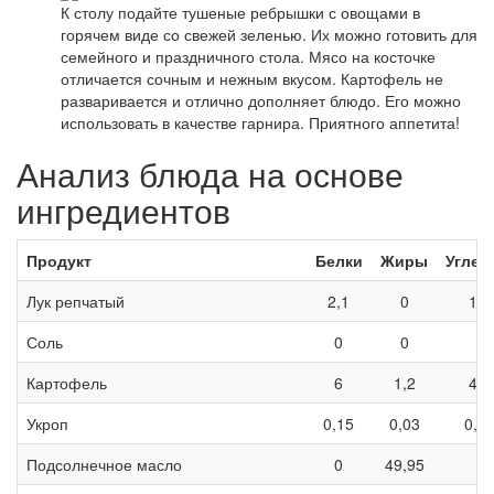
К столу подайте тушеные ребрышки с овощами в
горячем виде со свежей зеленью. Их можно готовить для
семейного и праздничного стола. Мясо на косточке
отличается сочным и нежным вкусом. Картофель не
разваривается и отлично дополняет блюдо. Его можно
использовать в качестве гарнира. Приятного аппетита!
Анализ блюда на основе
ингредиентов
Продукт
Белки
Жиры
Углев
Лук репчатый
2,1
0
15,
Соль
0
0
0
Картофель
6
1,2
48,
Укроп
0,15
0,03
0,3
Подсолнечное масло
0
49,95
0