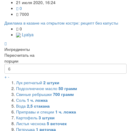
21 июля 2020, 16:24
0
7000
Дамлама в казане на открытом костре: рецепт без капусты
0
Lyalya
Ингредиенты
Пересчитать на
порции
+
-
Лук репчатый
2
штуки
Подсолнечное масло
50
грамм
Свиные ребрышки
700
грамм
Соль
1
ч. ложка
Вода
2,5
стакана
Приправы и специи
1
ч. ложка
Картофель
3
штуки
Листья чеснока
5
веточек
Петрушка
1
веточка