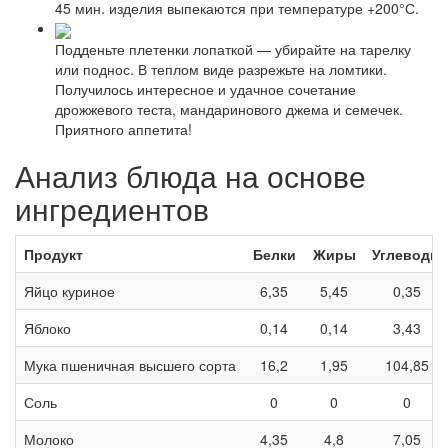
45 мин. изделия выпекаются при температуре +200°С.
Подденьте плетенки лопаткой — убирайте на тарелку
или поднос. В теплом виде разрежьте на ломтики.
Получилось интересное и удачное сочетание
дрожжевого теста, мандаринового джема и семечек.
Приятного аппетита!
Анализ блюда на основе
ингредиентов
Продукт
Белки
Жиры
Углеводы
Яйцо куриное
6,35
5,45
0,35
Яблоко
0,14
0,14
3,43
Мука пшеничная высшего сорта
16,2
1,95
104,85
Соль
0
0
0
Молоко
4,35
4,8
7,05