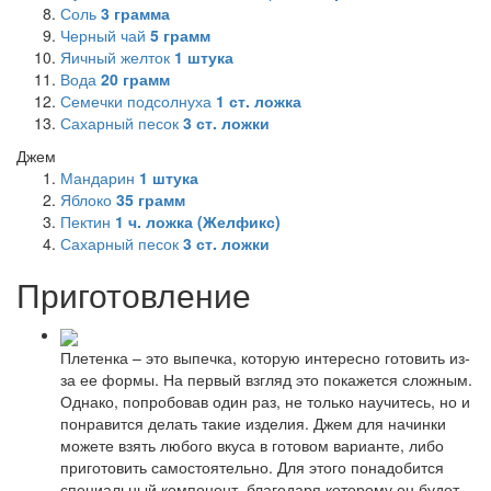
Соль
3
грамма
Черный чай
5
грамм
Яичный желток
1
штука
Вода
20
грамм
Семечки подсолнуха
1
ст. ложка
Сахарный песок
3
ст. ложки
Джем
Мандарин
1
штука
Яблоко
35
грамм
Пектин
1
ч. ложка (Желфикс)
Сахарный песок
3
ст. ложки
Приготовление
Плетенка – это выпечка, которую интересно готовить из-
за ее формы. На первый взгляд это покажется сложным.
Однако, попробовав один раз, не только научитесь, но и
понравится делать такие изделия. Джем для начинки
можете взять любого вкуса в готовом варианте, либо
приготовить самостоятельно. Для этого понадобится
специальный компонент, благодаря которому он будет