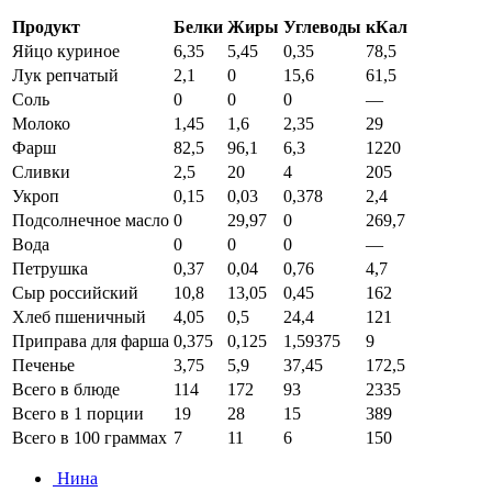
Продукт
Белки
Жиры
Углеводы
кКал
Яйцо куриное
6,35
5,45
0,35
78,5
Лук репчатый
2,1
0
15,6
61,5
Соль
0
0
0
—
Молоко
1,45
1,6
2,35
29
Фарш
82,5
96,1
6,3
1220
Сливки
2,5
20
4
205
Укроп
0,15
0,03
0,378
2,4
Подсолнечное масло
0
29,97
0
269,7
Вода
0
0
0
—
Петрушка
0,37
0,04
0,76
4,7
Сыр российский
10,8
13,05
0,45
162
Хлеб пшеничный
4,05
0,5
24,4
121
Приправа для фарша
0,375
0,125
1,59375
9
Печенье
3,75
5,9
37,45
172,5
Всего в блюде
114
172
93
2335
Всего в 1 порции
19
28
15
389
Всего в 100 граммах
7
11
6
150
Нина