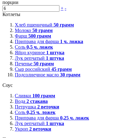
порции
+
-
Котлеты
Хлеб пшеничный
50
грамм
Молоко
50
грамм
Фарш
500
грамм
Приправа для фарша
1
ч. ложка
Соль
0,5
ч. ложек
Яйцо куриное
1
штука
Лук репчатый
1
штука
Печенье
50
грамм
Сыр российский
45
грамм
Подсолнечное масло
30
грамм
Соус
Сливки
100
грамм
Вода
2
стакана
Петрушка
2
веточки
Соль
0,25
ч. ложек
Приправа для фарша
0,25
ч. ложек
Лук репчатый
1
штука
Укроп
2
веточки