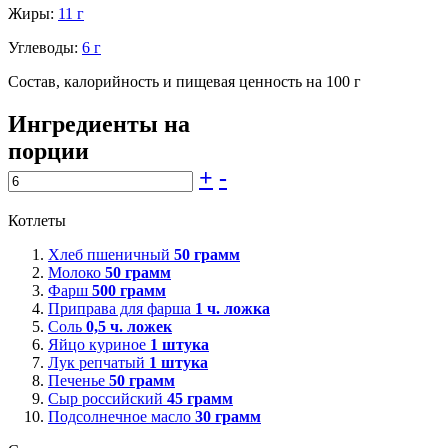
Жиры:
11 г
Углеводы:
6 г
Состав, калорийность и пищевая ценность на 100 г
Ингредиенты на
порции
+
-
Котлеты
Хлеб пшеничный
50
грамм
Молоко
50
грамм
Фарш
500
грамм
Приправа для фарша
1
ч. ложка
Соль
0,5
ч. ложек
Яйцо куриное
1
штука
Лук репчатый
1
штука
Печенье
50
грамм
Сыр российский
45
грамм
Подсолнечное масло
30
грамм