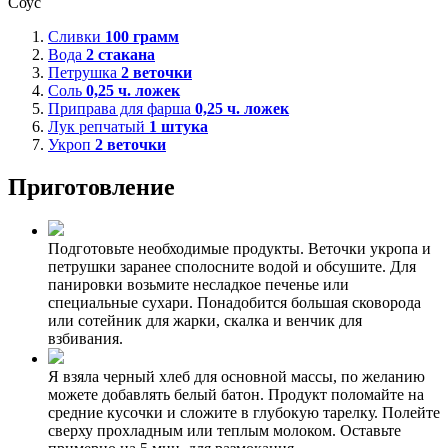
Соус
Сливки
100
грамм
Вода
2
стакана
Петрушка
2
веточки
Соль
0,25
ч. ложек
Приправа для фарша
0,25
ч. ложек
Лук репчатый
1
штука
Укроп
2
веточки
Приготовление
Подготовьте необходимые продукты. Веточки укропа и
петрушки заранее сполосните водой и обсушите. Для
панировки возьмите несладкое печенье или
специальные сухари. Понадобится большая сковорода
или сотейник для жарки, скалка и венчик для
взбивания.
Я взяла черный хлеб для основной массы, по желанию
можете добавлять белый батон. Продукт поломайте на
средние кусочки и сложите в глубокую тарелку. Полейте
сверху прохладным или теплым молоком. Оставьте