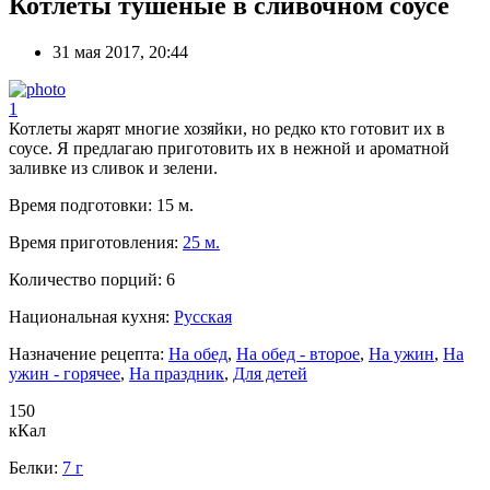
Котлеты тушеные в сливочном соусе
31 мая 2017, 20:44
1
Котлеты жарят многие хозяйки, но редко кто готовит их в
соусе. Я предлагаю приготовить их в нежной и ароматной
заливке из сливок и зелени.
Время подготовки:
15 м.
Время приготовления:
25 м.
Количество порций:
6
Национальная кухня:
Русская
Назначение рецепта:
На обед
,
На обед - второе
,
На ужин
,
На
ужин - горячее
,
На праздник
,
Для детей
150
кКал
Белки:
7 г