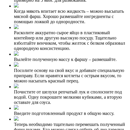
примерно на 5 мин. для размокания.
Когда мякоть впитает всю жидкость – можно высыпать
мясной фарш. Хорошо размешайте ингредиенты с
помощью ложкой до однородности.
Расколите аккуратно сырое яйцо в пластиковый
контейнер или другую высокую посуду. Тщательно
взболтайте венчиком, чтобы желток с белком образовал
однородную консистенцию.
Вылейте полученную массу к фаршу – размешайте.
Посолите основу на свой вкус и добавьте специальную
приправу. Если нравятся котлеты с острым вкусом, то
можно насыпать красный перец.
Почистите от шелухи репчатый лук и сполосните под
водой. Одну покрошите мелкими кубиками, а вторую
оставьте для соуса.
Введите подготовленный продукт в общую массу.
Теперь необходимо тщательно перемешать полученный
фарш руками. Его можно слегка отбить об дно тарелки.