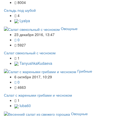
8004
Сельдь под шубой
4
Lyalya
Овощные
23 декабря 2016, 13:47
0
5927
Салат свекольный с чесноком
1
TanyushkaKudaeva
Грибные
6 октября 2017, 10:29
0
4663
Салат с жареными грибами и чесноком
1
luba60
Овощные