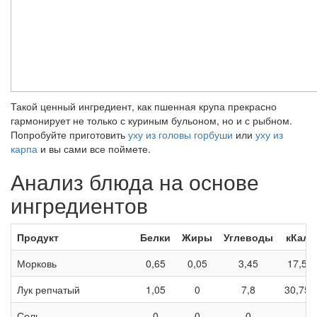
Такой ценный ингредиент, как пшенная крупа прекрасно
гармонирует не только с куриным бульоном, но и с рыбном.
Попробуйте приготовить
уху из головы горбуши
или
уху из
карпа
и вы сами все поймете.
Анализ блюда на основе
ингредиентов
Продукт
Белки
Жиры
Углеводы
кКал
Морковь
0,65
0,05
3,45
17,5
Лук репчатый
1,05
0
7,8
30,75
Соль
0
0
0
—