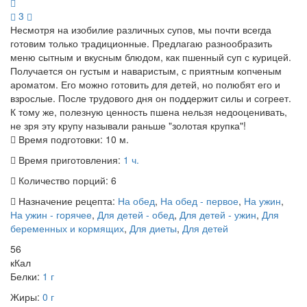
3
Несмотря на изобилие различных супов, мы почти всегда
готовим только традиционные. Предлагаю разнообразить
меню сытным и вкусным блюдом, как пшенный суп с курицей.
Получается он густым и наваристым, с приятным копченым
ароматом. Его можно готовить для детей, но полюбят его и
взрослые. После трудового дня он поддержит силы и согреет.
К тому же, полезную ценность пшена нельзя недооценивать,
не зря эту крупу называли раньше "золотая крупка"!
Время подготовки:
10 м.
Время приготовления:
1 ч.
Количество порций:
6
Назначение рецепта:
На обед
,
На обед - первое
,
На ужин
,
На ужин - горячее
,
Для детей - обед
,
Для детей - ужин
,
Для
беременных и кормящих
,
Для диеты
,
Для детей
56
кКал
Белки:
1 г
Жиры:
0 г