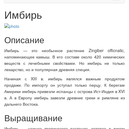
Имбирь
Описание
Имбирь — это необычное растение Zingiber officnalic,
напоминающее камыш. В его составе около 420 химических
веществ с лечебными свойствами. Но имбирь не только
лекарство, но и популярная древняя специя.
Начиная с XIII в. имбирь являлся важным продуктом
продажи.
По импорту он уступал только перцу. К берегам
Америки имбирь привезли испанцы с острова
Ист-Индия в XVI
в. А в
Европу имбирь завезли древние греки и римляне из
дальнего Востока.
Выращивание
Имбирь — нежное тропическое растение, которое в диком