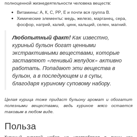
полноценной жизнедеятельности человека веществ:
Витамины: А, К, С, РР, Е и почти вся группа В.
Химические элементы: медь, железо, марганец, сера,
фосфор, натрий, калий, цинк, кальций, селен, магний.
Любопытный
факт!
Как известно,
куриный бульон богат ценными
экстрактивными веществами, которые
заставляют «ленивый желудок» активно
работать. Попадают эти вещества в
бульон, а в последующем и в супы,
благодаря куриному суповому набору.
Целая курица тоже придаст бульону аромат и обогатит
полезными веществами, ведь куриное мясо остается
таковым в любом виде.
Польза
Куриный суповой набор не употребляют в пищу как