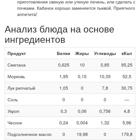
приготовления свиную или утиную печень, или сделать с
почками. Кабачок хорошо заменяется тыквой. Приятного
аппетита!
Анализ блюда на основе
ингредиентов
Продукт
Белки
Жиры
Углеводы
кКал
Сметана
0,625
10
0,85
95,25
Морковь
1,95
0,15
10,35
52,5
Лук репчатый
1,05
0
7,8
30,75
Соль
0
0
0
—
Укроп
0,3
0,06
0,756
4,8
Чеснок
0,24
0,004
1,32
5,96
Подсолнечное масло
0
19,98
0
179,8