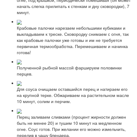
огне, под крышкой, периодически помешивая (он может
начать слегка прилипать к стенкам и дну сковородки), 7
минут.
Крабовые палочки нарезаем небольшими кубиками и
выкладываем к треске. Сковородку снимаем с огня, так
как крабовые палочки уже готовы и им не требуется
первичная термообработка. Перемешиваем и начинка
готова!
Полученной рыбной массой фаршируем половинки
перцев.
Для соуса очищаем оставшийся перец и натираем его
на крупной терке. Обжариваем на растительном масле
10 минут, солим и перчим.
Перец заливаем сливками (процент жирности должен
быть не менее 20) и тушим 10 минут на медленном
огне. Соус готов. При желании его можно измельчить,
перелив в чашу блендера.