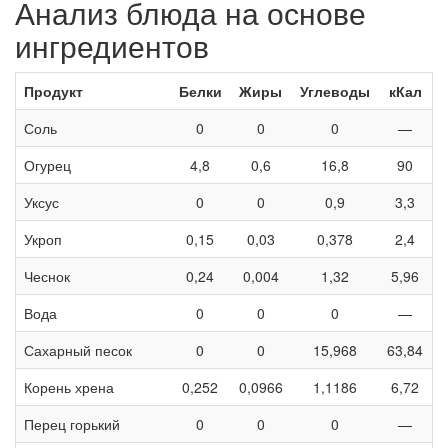
Анализ блюда на основе
ингредиентов
Продукт
Белки
Жиры
Углеводы
кКал
Соль
0
0
0
—
Огурец
4,8
0,6
16,8
90
Уксус
0
0
0,9
3,3
Укроп
0,15
0,03
0,378
2,4
Чеснок
0,24
0,004
1,32
5,96
Вода
0
0
0
—
Сахарный песок
0
0
15,968
63,84
Корень хрена
0,252
0,0966
1,1186
6,72
Перец горький
0
0
0
—