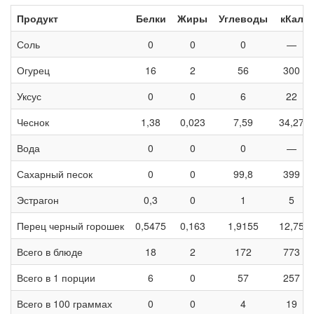
Продукт
Белки
Жиры
Углеводы
кКал
Соль
0
0
0
—
Огурец
16
2
56
300
Уксус
0
0
6
22
Чеснок
1,38
0,023
7,59
34,27
Вода
0
0
0
—
Сахарный песок
0
0
99,8
399
Эстрагон
0,3
0
1
5
Перец черный горошек
0,5475
0,163
1,9155
12,75
Всего в блюде
18
2
172
773
Всего в 1 порции
6
0
57
257
Всего в 100 граммах
0
0
4
19