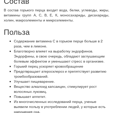
Состав
В состав горького перца входит вода, белки, углеводы, жиры,
витамины групп А, С, В, Е, К, моносахариды, дисахариды,
холин, макроэлементы и микроэлементы.
Польза
Содержание витамина С в горьком перце больше в 2
раза, чем в лимоне.
Благотворно влияет на выработку эндорфинов.
Эндорфины, в свою очередь, обладают заглушающим
болевым эффектом и уменьшают стресс в организме.
Горький перец ускоряет кровообращение
Предотвращает атеросклероз и препятствует развитию
тромбообразований.
Улучшает пищеварение.
Вещество алкалоид капсаицин, стимулирует рост
волосяных луковиц.
Повышает аппетит.
Из многочисленных исследований перца, ученые
выявили пользу в употреблении людей, у которые есть
нарушения сна.