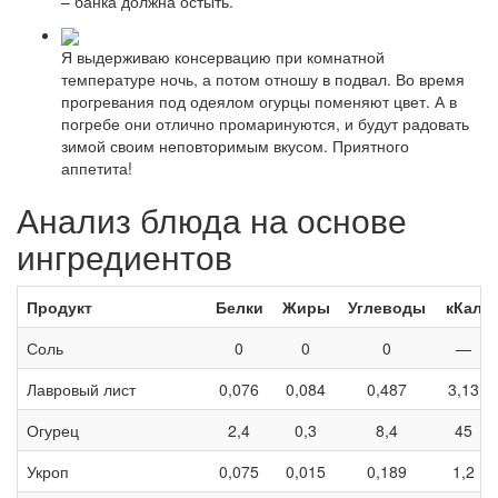
– банка должна остыть.
Я выдерживаю консервацию при комнатной
температуре ночь, а потом отношу в подвал. Во время
прогревания под одеялом огурцы поменяют цвет. А в
погребе они отлично промаринуются, и будут радовать
зимой своим неповторимым вкусом. Приятного
аппетита!
Анализ блюда на основе
ингредиентов
Продукт
Белки
Жиры
Углеводы
кКал
Соль
0
0
0
—
Лавровый лист
0,076
0,084
0,487
3,13
Огурец
2,4
0,3
8,4
45
Укроп
0,075
0,015
0,189
1,2