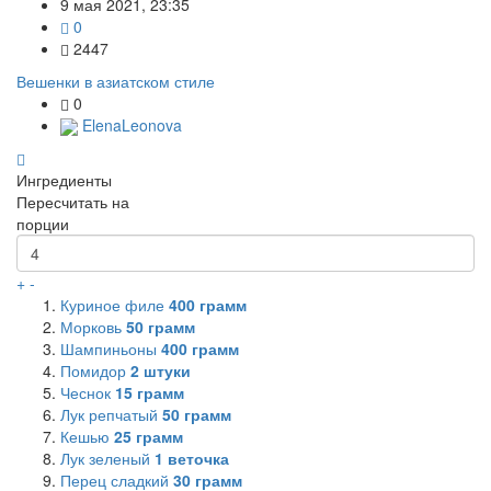
9 мая 2021, 23:35
0
2447
Вешенки в азиатском стиле
0
ElenaLeonova
Ингредиенты
Пересчитать на
порции
+
-
Куриное филе
400
грамм
Морковь
50
грамм
Шампиньоны
400
грамм
Помидор
2
штуки
Чеснок
15
грамм
Лук репчатый
50
грамм
Кешью
25
грамм
Лук зеленый
1
веточка
Перец сладкий
30
грамм