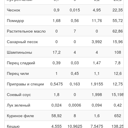
Чеснок
0,9
0,015
4,95
22,35
Помидор
1,68
0,56
11,76
55,72
Растительное масло
0
7
0
62,86
Сахарный песок
0
0
3,992
15,96
Шампиньоны
17,2
4
4
108
Перец сладкий
0,39
0,03
1,47
7,8
Перец чили
1
0,45
1,1
12,6
Приправы и специи
0,5475
0,163
1,9155
12,75
Соевый соус
1,8
0
1,998
15,198
Лук зеленый
0,024
0,0006
0,094
0,42
Куриное филе
58,92
8
1,6
652
Кешью
4,555
10,9625
7,5475
138,25