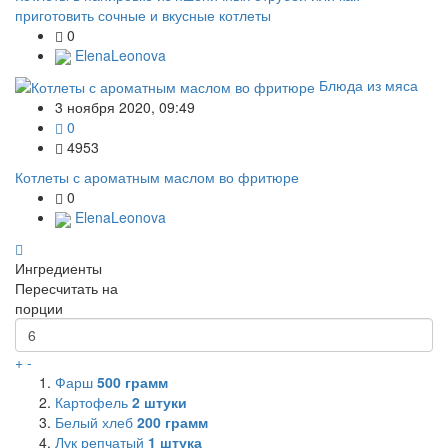
приготовить сочные и вкусные котлеты
0
ElenaLeonova
Блюда из мяса
3 ноября 2020, 09:49
0
4953
Котлеты с ароматным маслом во фритюре
0
ElenaLeonova
Ингредиенты
Пересчитать на
порции
+
-
Фарш
500
грамм
Картофель
2
штуки
Белый хлеб
200
грамм
Лук репчатый
1
штука