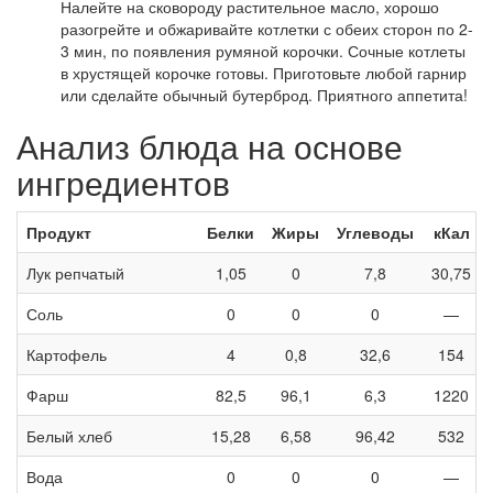
Налейте на сковороду растительное масло, хорошо
разогрейте и обжаривайте котлетки с обеих сторон по 2-
3 мин, по появления румяной корочки. Сочные котлеты
в хрустящей корочке готовы. Приготовьте любой гарнир
или сделайте обычный бутерброд. Приятного аппетита!
Анализ блюда на основе
ингредиентов
Продукт
Белки
Жиры
Углеводы
кКал
Лук репчатый
1,05
0
7,8
30,75
Соль
0
0
0
—
Картофель
4
0,8
32,6
154
Фарш
82,5
96,1
6,3
1220
Белый хлеб
15,28
6,58
96,42
532
Вода
0
0
0
—