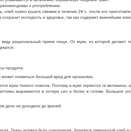
 рекомендован к употреблению.
ь, хлеб нужно кушать свежим в течении 24 ч. после его приготовл
а сохранит молодость и здоровье, так как содержит важнейшие ком
 виду рациональный прием пищи. От муки, из которой делают те
ржатся:
сы продукта.
и может появиться большой вред для организма.
яется мука тонкого помола. Поэтому в муке теряются те витамины,
имптомы выражаются в потери сил и болях в голове. Большое упо
ем дело не доходило до врачей.
льна. Ткань должна быть однотонная. Хранится завернутый хлеб и 