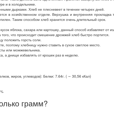
ре и в холодильнике.
нными дырками. Хлеб не плесневеет в течении четырех дней.
ется в хозяйственном отделе. Верхушка и внутренняя прокладка 
илен. Таким способом хлеб хранится очень длительный срок.
 кусок яблока, сахара или картошку, данный способ избавляет от и
а того, что происходит смешение дрожжей хлеб быстро портится.
цу положить горсть соли.
е, поэтому хлебницу нужно ставить в сухое светлое место.
сты или можжевельника.
а, а днище избавлять от крошек раз в неделю.
ов, жиров, углеводов): Белки: 7.64г. ( ∼ 30,56 кКал)
2%
олько грамм?