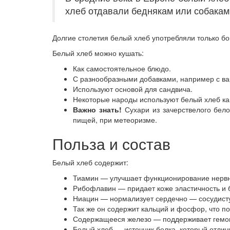
хлеб отдавали беднякам или собакам
Долгие столетия белый хлеб употребляли только бо
Белый хлеб можно кушать:
Как самостоятельное блюдо.
С разнообразными добавками, например с ва
Используют основой для сандвича.
Некоторые народы используют белый хлеб ка
Важно знать!
Сухари из зачерствелого бело
пищей, при метеоризме.
Польза и состав
Белый хлеб содержит:
Тиамин — улучшает функционирование нервно
Рибофлавин — придает коже эластичность и б
Ниацин — нормализует сердечно — сосудист
Так же он содержит кальций и фосфор, что по
Содержащееся железо — поддерживает гемог
Белый хлеб — источник белка, который отлич