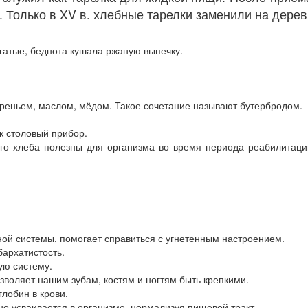
. Только в XV в. хлебные тарелки заменили на дере
гатые, беднота кушала ржаную выпечку.
реньем, маслом, мёдом. Такое сочетание называют бутербродом.
к столовый прибор.
го хлеба полезны для организма во время периода реабилитаци
й системы, помогает справиться с угнетенным настроением.
архатистость.
ую систему.
зволяет нашим зубам, костям и ногтям быть крепкими.
лобин в крови.
но усваивается в организме, нормализуя пищевой тракт.