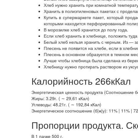
Хлеб нужно хранить при комнатной температу
Хранить в полиэтиленовых пакетах с продела
Купить в супермаркете пакет, который прода
которыми находится перфорированный полиэт
В морозилке хлеб хранится до полу года.
Если хлеб хранить в хлебнице, положить туда
Белый хлеб нельзя хранить с черным. Из — з
Плесень не появится на хлебе, если в хлебни
Плесень в основном образуется в темном мест
Лучше чтобы хлебница была сделана из бере
Хлебницу нужно протирать раствором из уксус
Калорийность 266кКал
Энергетическая ценность продукта (Соотношение белк
Жиры: 3.29г. ( ∼ 29,61 кКал)
Углеводы: 48.21г. ( ∼ 192,84 кКал)
Энергетическое соотношение (б|ж|у): 11% | 11% | 7
Пропорции продукта. Ск
В 1 пачке 500 г.