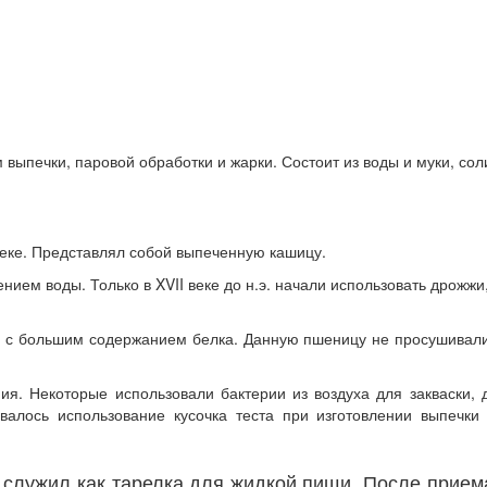
 выпечки, паровой обработки и жарки. Состоит из воды и муки, сол
еке. Представлял собой выпеченную кашицу.
ением воды. Только в XVII веке до н.э. начали использовать дрожжи
с большим содержанием белка. Данную пшеницу не просушивали 
я. Некоторые использовали бактерии из воздуха для закваски, 
лось использование кусочка теста при изготовлении выпечки и
 служил как тарелка для жидкой пищи. После прие