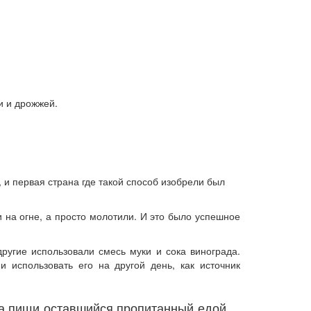
и и дрожжей.
, и первая страна где такой способ изобрели был
на огне, а просто молотили. И это было успешное
другие использовали смесь муки и сока винограда.
 использовать его на другой день, как источник
ма пищи оставшийся пропитанный едой