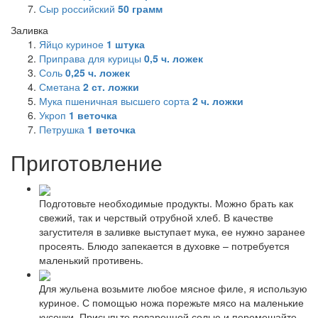
Сыр российский
50
грамм
Заливка
Яйцо куриное
1
штука
Приправа для курицы
0,5
ч. ложек
Соль
0,25
ч. ложек
Сметана
2
ст. ложки
Мука пшеничная высшего сорта
2
ч. ложки
Укроп
1
веточка
Петрушка
1
веточка
Приготовление
Подготовьте необходимые продукты. Можно брать как
свежий, так и черствый отрубной хлеб. В качестве
загустителя в заливке выступает мука, ее нужно заранее
просеять. Блюдо запекается в духовке – потребуется
маленький противень.
Для жульена возьмите любое мясное филе, я использую
куриное. С помощью ножа порежьте мясо на маленькие
кусочки. Присыпьте поваренной солью и перемешайте