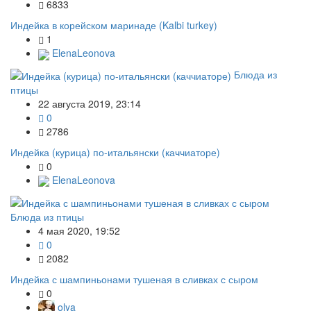
6833
Индейка в корейском маринаде (Kalbi turkey)
1
ElenaLeonova
Блюда из
птицы
22 августа 2019, 23:14
0
2786
Индейка (курица) по-итальянски (каччиаторе)
0
ElenaLeonova
Блюда из птицы
4 мая 2020, 19:52
0
2082
Индейка с шампиньонами тушеная в сливках с сыром
0
olya