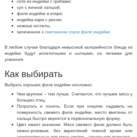
с
оте из индейки с грибами;
суп с яичной лапшой;
филе индейки в кляре;
индейка-кари с рисом;
нежные котлеты,
запеченное
в сметанном соусе филе индейки
.
В любом случае благодаря невысокой калорийности блюда из
индейки будут аппетитными и сытными, но легкими для
усвоения.
Как выбирать
Выбрать хорошее филе индейки несложно:
Чем крупнее – тем лучше. Считается, что лучшее мясо у
больших птиц.
Потрогать и понять. Если при покупке надавить на
поверхность свежего филе индейки, место вмятины от
пальца быстро вернется в первоначальную форму.
Цвет имеет значение. Мясо свежего филе должно быть
нежно-розовым, без вкраплений темной крови или
неестественных для мяса цветов – синего или зеленого.