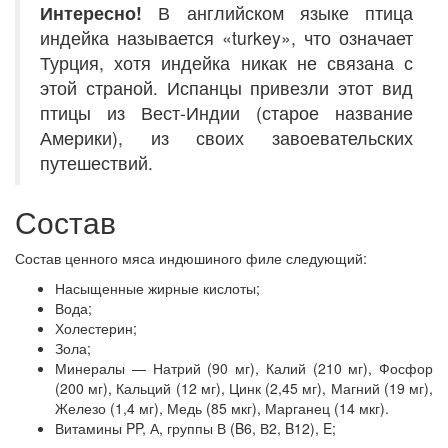
Интересно!
В английском языке птица
индейка называется «turkey», что означает
Турция, хотя индейка никак не связана с
этой страной. Испанцы привезли этот вид
птицы из Вест-Индии (старое название
Америки), из своих завоевательских
путешествий.
Состав
Состав ценного мяса индюшиного филе следующий:
Насыщенные жирные кислоты;
Вода;
Холестерин;
Зола;
Минералы — Натрий (90 мг), Калий (210 мг), Фосфор
(200 мг), Кальций (12 мг), Цинк (2,45 мг), Магний (19 мг),
Железо (1,4 мг), Медь (85 мкг), Марганец (14 мкг).
Витамины PP, А, группы В (B6, В2, B12), E;