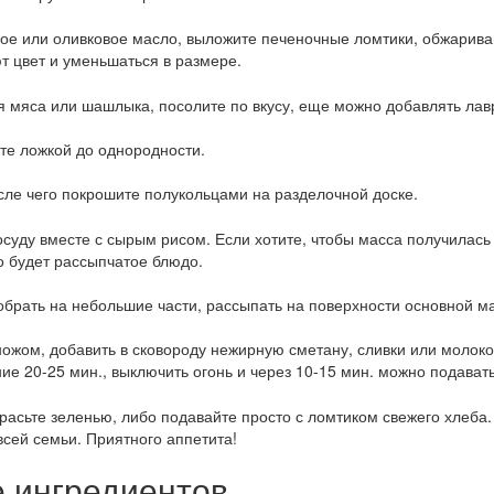
ное или оливковое масло, выложите печеночные ломтики, обжарив
т цвет и уменьшаться в размере.
я мяса или шашлыка, посолите по вкусу, еще можно добавлять лав
е ложкой до однородности.
ле чего покрошите полукольцами на разделочной доске.
суду вместе с сырым рисом. Если хотите, чтобы масса получилась
о будет рассыпчатое блюдо.
обрать на небольшие части, рассыпать на поверхности основной м
ожом, добавить в сковороду нежирную сметану, сливки или молоко
ие 20-25 мин., выключить огонь и через 10-15 мин. можно подавать
расьте зеленью, либо подавайте просто с ломтиком свежего хлеба.
сей семьи. Приятного аппетита!
е ингредиентов