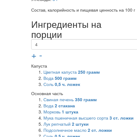
Состав, калорийность и пищевая ценность на 100 г
Ингредиенты на
порции
+
-
Капуста
Цветная капуста
250
грамм
Вода
500
грамм
Соль
0,5
ч. ложек
Основная часть
Свиная печень
350
грамм
Вода
2
стакана
Морковь
1
штука
Мука пшеничная высшего сорта
3
ст. ложки
Лук репчатый
2
штуки
Подсолнечное масло
2
ст. ложки
Соль
0,5
ч. ложек