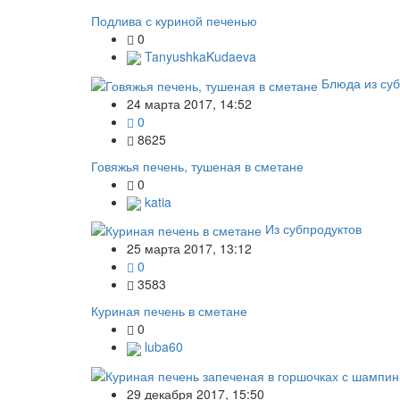
Подлива с куриной печенью
0
TanyushkaKudaeva
Блюда из суб
24 марта 2017, 14:52
0
8625
Говяжья печень, тушеная в сметане
0
katia
Из субпродуктов
25 марта 2017, 13:12
0
3583
Куриная печень в сметане
0
luba60
29 декабря 2017, 15:50