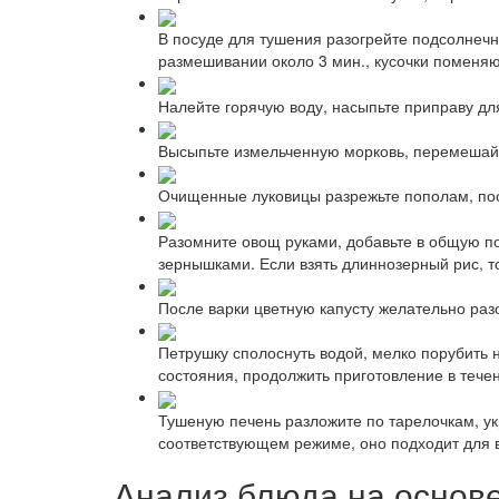
В посуде для тушения разогрейте подсолнеч
размешивании около 3 мин., кусочки поменяю
Налейте горячую воду, насыпьте приправу дл
Высыпьте измельченную морковь, перемешайт
Очищенные луковицы разрежьте пополам, пос
Разомните овощ руками, добавьте в общую по
зернышками. Если взять длиннозерный рис, т
После варки цветную капусту желательно раз
Петрушку сполоснуть водой, мелко порубить н
состояния, продолжить приготовление в течен
Тушеную печень разложите по тарелочкам, ук
соответствующем режиме, оно подходит для в
Анализ блюда на основ