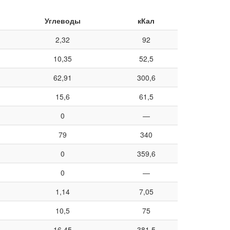
Углеводы
кКал
2,32
92
10,35
52,5
62,91
300,6
15,6
61,5
0
—
79
340
0
359,6
0
—
1,14
7,05
10,5
75
16,45
381,5