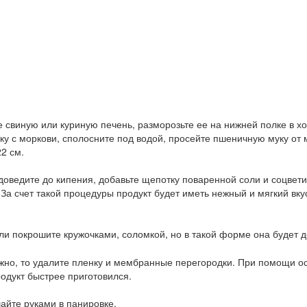
 свиную или куриную печень, разморозьте ее на нижней полке в хо
у с моркови, сполосните под водой, просейте пшеничную муку от 
2 см.
 доведите до кипения, добавьте щепотку поваренной соли и соцвети
За счет такой процедуры продукт будет иметь нежный и мягкий вкус,
или покрошите кружочками, соломкой, но в такой форме она будет 
жно, то удалите пленку и мембранные перегородки. При помощи ос
одукт быстрее приготовился.
йте руками в панировке.