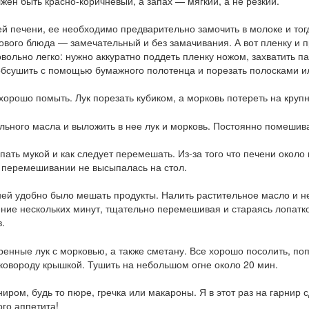
жен быть красно-коричневый, а запах — мягкий, а не резкий.
й печени, ее необходимо предварительно замочить в молоке и тогд
отового блюда — замечательный и без замачивания. А вот пленку и 
овольно легко: нужно аккуратно поддеть пленку ножом, захватить 
обсушить с помощью бумажного полотенца и порезать полосками и
 хорошо помыть. Лук порезать кубиком, а морковь потереть на крупн
ельного масла и выложить в нее лук и морковь. Постоянно помешив
ать мукой и как следует перемешать. Из-за того что печени окол
и перемешивании не высыпалась на стол.
ней удобно было мешать продукты. Налить растительное масло и не
чение нескольких минут, тщательно перемешивая и стараясь лопатк
в.
енные лук с морковью, а также сметану. Все хорошо посолить, по
сковороду крышкой. Тушить на небольшом огне около 20 мин.
ром, будь то пюре, гречка или макароны. Я в этот раз на гарнир 
го аппетита!