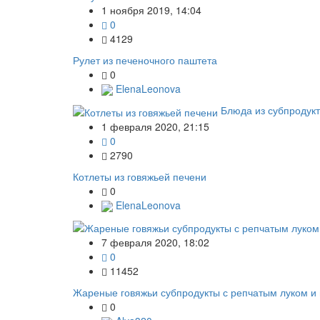
1 ноября 2019, 14:04
0
4129
Рулет из печеночного паштета
0
ElenaLeonova
Блюда из субпродук
1 февраля 2020, 21:15
0
2790
Котлеты из говяжьей печени
0
ElenaLeonova
7 февраля 2020, 18:02
0
11452
Жареные говяжьи субпродукты с репчатым луком и
0