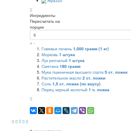
Alya320
Ингредиенты
Пересчитать на
порции
+
-
Говяжья печень
1,000
грамм (1 кг)
Морковь
1
штука
Лук репчатый
1
штука
Сметана
180
грамм
Мука пшеничная высшего сорта
5
ст. ложек
Растительное масло
2
ст. ложки
Соль
1,5
ст. ложка (по вкусу)
Перец черный молотый
1
ч. ложка
0
комментариев