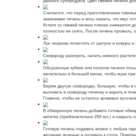
данного субпродукта. Цвет свежей печени дол
Считается, что перед приготовлением говяжье
замачиваю печень и могу сказать, что вкус г
Кстати со свежей печени пленка снимается д
полностью ее снять. После печень промыть, 
Лук, морковь почистить от шелухи и кожуры и
Сковороду разогреть, налить немного растит
Обсушенные кубики или полоски печени посып
желательно в большой миске, чтобы мука пр
Берем другую сковородку, большую, чтобы в 
выложить в сковороду печенку и жарить в те
Главное, чтобы не осталось кровавых кусочко
В обжаренную печень добавить готовые обжар
кипятка (приблизительно 250 мл.) и накрыть 
Готовую печень подавать можно с любым гарни
желанию зеленью и подавать к столу. Приятно