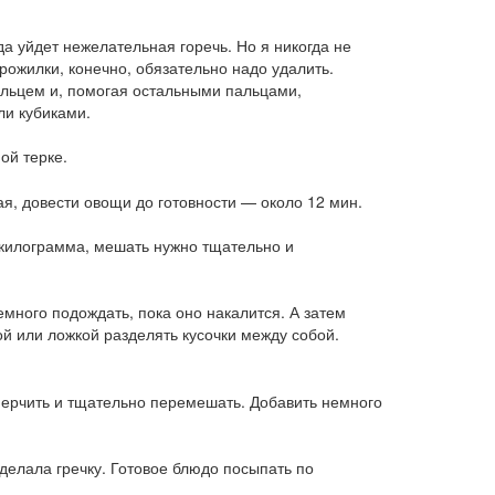
а уйдет нежелательная горечь. Но я никогда не
прожилки, конечно, обязательно надо удалить.
пальцем и, помогая остальными пальцами,
ли кубиками.
ой терке.
ая, довести овощи до готовности — около 12 мин.
о килограмма, мешать нужно тщательно и
много подождать, пока оно накалится. А затем
ой или ложкой разделять кусочки между собой.
перчить и тщательно перемешать. Добавить немного
сделала гречку. Готовое блюдо посыпать по