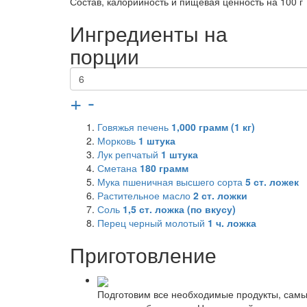
Состав, калорийность и пищевая ценность на 100 г
Ингредиенты на
порции
+
-
Говяжья печень
1,000
грамм (1 кг)
Морковь
1
штука
Лук репчатый
1
штука
Сметана
180
грамм
Мука пшеничная высшего сорта
5
ст. ложек
Растительное масло
2
ст. ложки
Соль
1,5
ст. ложка (по вкусу)
Перец черный молотый
1
ч. ложка
Приготовление
Подготовим все необходимые продукты, самый