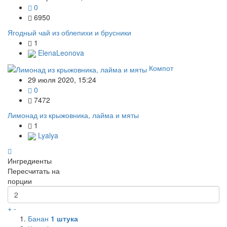
0
6950
Ягодный чай из облепихи и брусники
1
ElenaLeonova
Компот
29 июля 2020, 15:24
0
7472
Лимонад из крыжовника, лайма и мяты
1
Lyalya
Ингредиенты
Пересчитать на
порции
+
-
Банан
1
штука