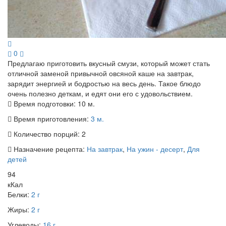
0
Предлагаю приготовить вкусный смузи, который может стать
отличной заменой привычной овсяной каше на завтрак,
зарядит энергией и бодростью на весь день. Такое блюдо
очень полезно деткам, и едят они его с удовольствием.
Время подготовки:
10 м.
Время приготовления:
3 м.
Количество порций:
2
Назначение рецепта:
На завтрак
,
На ужин - десерт
,
Для
детей
94
кКал
Белки:
2 г
Жиры:
2 г
Углеводы:
16 г