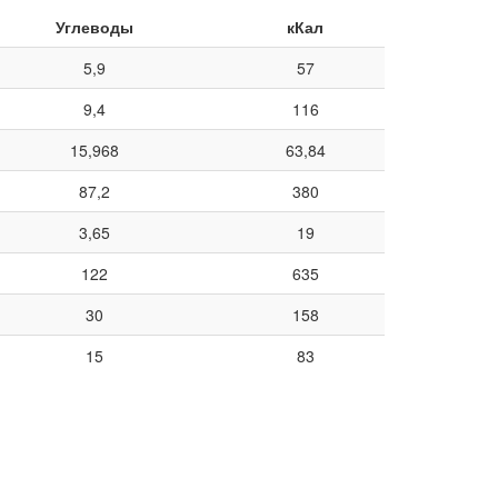
Углеводы
кКал
5,9
57
9,4
116
15,968
63,84
87,2
380
3,65
19
122
635
30
158
15
83