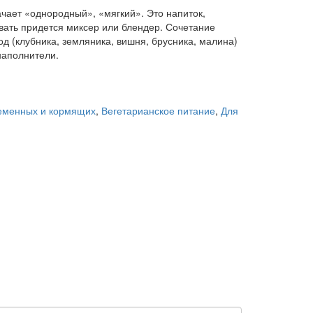
чает «однородный», «мягкий». Это напиток,
вать придется миксер или блендер. Сочетание
год (клубника, земляника, вишня, брусника, малина)
наполнители.
еменных и кормящих
,
Вегетарианское питание
,
Для