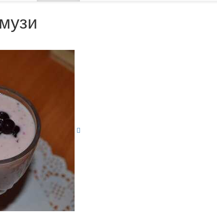
смузи