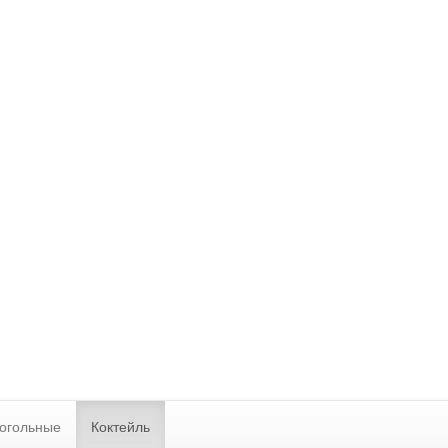
огольные
Коктейль