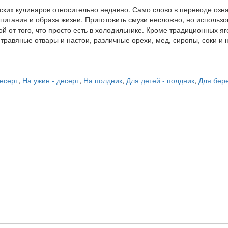
ких кулинаров относительно недавно. Само слово в переводе озна
итания и образа жизни. Приготовить смузи несложно, но использо
ой от того, что просто есть в холодильнике. Кроме традиционных я
 травяные отвары и настои, различные орехи, мед, сиропы, соки и 
десерт
,
На ужин - десерт
,
На полдник
,
Для детей - полдник
,
Для бер