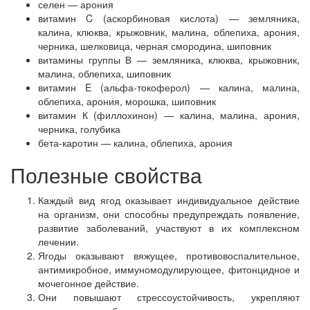
селен — арония
витамин C (аскорбиновая кислота) — земляника,
калина, клюква, крыжовник, малина, облепиха, арония,
черника, шелковица, черная смородина, шиповник
витамины группы В — земляника, клюква, крыжовник,
малина, облепиха, шиповник
витамин E (альфа-токоферол) — калина, малина,
облепиха, арония, морошка, шиповник
витамин К (филлохинон) — калина, малина, арония,
черника, голубика
бета-каротин — калина, облепиха, арония
Полезные свойства
Каждый вид ягод оказывает индивидуальное действие
на организм, они способны предупреждать появление,
развитие заболеваний, участвуют в их комплексном
лечении.
Ягоды оказывают вяжущее, противовоспалительное,
антимикробное, иммуномодулирующее, фитонцидное и
мочегонное действие.
Они повышают стрессоустойчивость, укрепляют