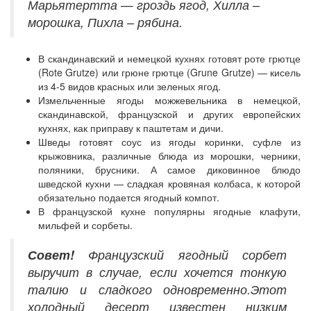
Марьятертта — гроздь ягод, Хилла –
морошка, Пихла – рябина.
В скандинавский и немецкой кухнях готовят роте грютце
(Rote Grutze) или грюне грютце (Grune Grutze) — кисель
из 4-5 видов красных или зеленых ягод.
Измельченные ягоды можжевельника в немецкой,
скандинавской, французской и других европейских
кухнях, как приправу к паштетам и дичи.
Шведы готовят соус из ягоды коринки, суфле из
крыжовника, различные блюда из морошки, черники,
поляники, брусники. А самое диковинное блюдо
шведской кухни — сладкая кровяная колбаса, к которой
обязательно подается ягодный компот.
В французской кухне популярны ягодные клафути,
мильфей и сорбеты.
Совет!
Французский ягодный сорбет
выручит в случае, если хочется тонкую
талию и сладкого одновременно.Этот
холодный десерт известен низким