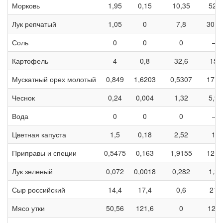
Морковь
1,95
0,15
10,35
52,5
Лук репчатый
1,05
0
7,8
30,7
Соль
0
0
0
—
Картофель
4
0,8
32,6
154
Мускатный орех молотый
0,849
1,6203
0,5307
17,0
Чеснок
0,24
0,004
1,32
5,96
Вода
0
0
0
—
Цветная капуста
1,5
0,18
2,52
18
Приправы и специи
0,5475
0,163
1,9155
12,7
Лук зеленый
0,072
0,0018
0,282
1,26
Сыр российский
14,4
17,4
0,6
216
Мясо утки
50,56
121,6
0
129