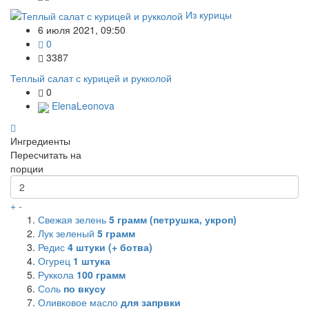
Из курицы
6 июля 2021, 09:50
0
3387
Теплый салат с курицей и рукколой
0
ElenaLeonova
Ингредиенты
Пересчитать на
порции
+
-
Свежая зелень
5
грамм (петрушка, укроп)
Лук зеленый
5
грамм
Редис
4
штуки (+ ботва)
Огурец
1
штука
Руккола
100
грамм
Соль
по вкусу
Оливковое масло
для запрвки