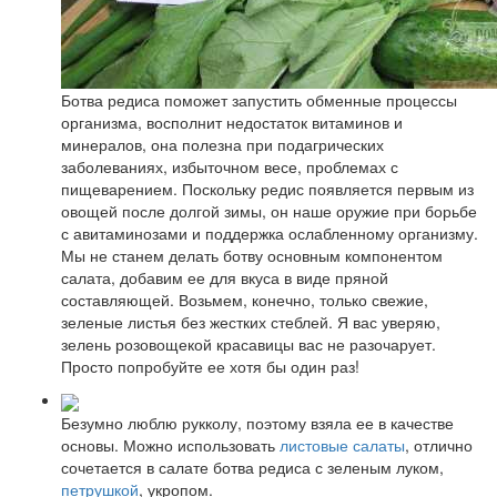
Ботва редиса поможет запустить обменные процессы
организма, восполнит недостаток витаминов и
минералов, она полезна при подагрических
заболеваниях, избыточном весе, проблемах с
пищеварением. Поскольку редис появляется первым из
овощей после долгой зимы, он наше оружие при борьбе
с авитаминозами и поддержка ослабленному организму.
Мы не станем делать ботву основным компонентом
салата, добавим ее для вкуса в виде пряной
составляющей. Возьмем, конечно, только свежие,
зеленые листья без жестких стеблей. Я вас уверяю,
зелень розовощекой красавицы вас не разочарует.
Просто попробуйте ее хотя бы один раз!
Безумно люблю рукколу, поэтому взяла ее в качестве
основы. Можно использовать
листовые салаты
, отлично
сочетается в салате ботва редиса с зеленым луком,
петрушкой
, укропом.