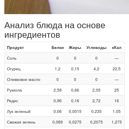
Анализ блюда на основе
ингредиентов
Продукт
Белки
Жиры
Углеводы
кКал
Соль
0
0
0
—
Огурец
1,2
0,15
4,2
22,5
Оливковое масло
0
0
0
—
Руккола
2,58
0,66
2,05
25
Редис
0,96
0,16
2,72
16
Лук зеленый
0,06
0,0015
0,235
1,05
Свежая зелень
0,089
0,0275
0,2075
1,275