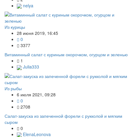
nelya
Из курицы
28 июня 2019, 16:45
0
3377
Витаминный салат с куриным окорочком, огурцом и зеленью
1
Julia333
Из рыбы
6 июля 2021, 09:28
0
2708
Салат-закуска из запеченной форели с рукколой и мягким
сыром
0
ElenaLeonova