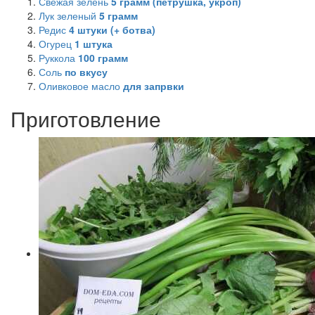
Свежая зелень
5
грамм (петрушка, укроп)
Лук зеленый
5
грамм
Редис
4
штуки (+ ботва)
Огурец
1
штука
Руккола
100
грамм
Соль
по вкусу
Оливковое масло
для запрвки
Приготовление