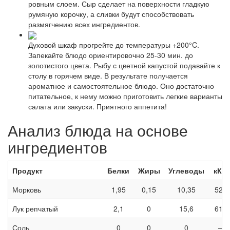
ровным слоем. Сыр сделает на поверхности гладкую
румяную корочку, а сливки будут способствовать
размягчению всех ингредиентов.
Духовой шкаф прогрейте до температуры +200°C.
Запекайте блюдо ориентировочно 25-30 мин. до
золотистого цвета. Рыбу с цветной капустой подавайте к
столу в горячем виде. В результате получается
ароматное и самостоятельное блюдо. Оно достаточно
питательное, к нему можно приготовить легкие варианты
салата или закуски. Приятного аппетита!
Анализ блюда на основе
ингредиентов
Продукт
Белки
Жиры
Углеводы
кКа
Морковь
1,95
0,15
10,35
52,5
Лук репчатый
2,1
0
15,6
61,5
Соль
0
0
0
—