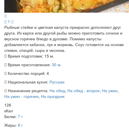
1
Рыбные стейки и цветная капуста прекрасно дополняют друг
друга. Из карпа или другой рыбы можно приготовить сочное и
вкусное горячее блюдо в духовке. Помимо капусты
добавляется кабачок, лук и морковь. Соус готовится на основе
сливок, специй, сыра и чеснока.
Время подготовки:
15 м.
Время приготовления:
30 м.
Количество порций:
4
Национальная кухня:
Русская
Назначение рецепта:
На обед
,
На обед - второе
,
На ужин
,
На ужин - горячее
,
На праздник
126
кКал
Белки:
7 г
Жиры:
8 г