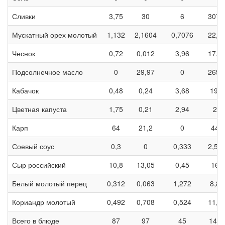
Сливки
3,75
30
6
307,
Мускатный орех молотый
1,132
2,1604
0,7076
22,6
Чеснок
0,72
0,012
3,96
17,8
Подсолнечное масло
0
29,97
0
269,
Кабачок
0,48
0,24
3,68
19,2
Цветная капуста
1,75
0,21
2,94
21
Карп
64
21,2
0
448
Соевый соус
0,3
0
0,333
2,53
Сыр российский
10,8
13,05
0,45
162
Белый молотый перец
0,312
0,063
1,272
8,88
Кориандр молотый
0,492
0,708
0,524
11,9
Всего в блюде
87
97
45
1405