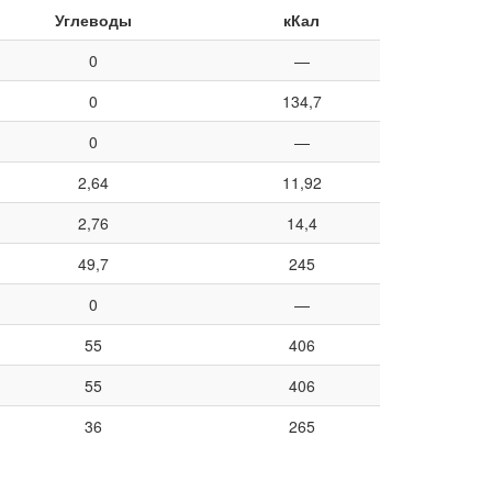
Углеводы
кКал
0
—
0
134,7
0
—
2,64
11,92
2,76
14,4
49,7
245
0
—
55
406
55
406
36
265