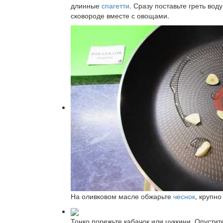
длинные
спагетти
. Сразу поставьте греть во
сковороде вместе с овощами.
На оливковом масле обжарьте
чеснок
, крупно
Тонко порежьте кабачок или цуккини. Опустит