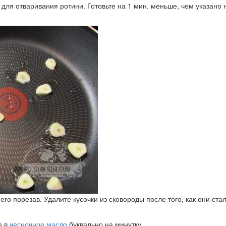
ду для отваривания ротини. Готовьте на 1 мин. меньше, чем указан
 его порезав. Удалите кусочки из сковороды после того, как они ста
е в
чесночное масло
буквально на минутку.