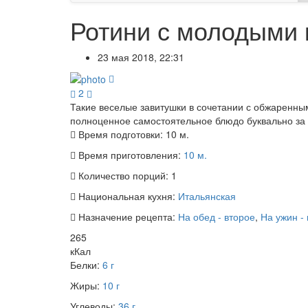
Ротини с молодыми 
23 мая 2018, 22:31
2
Такие веселые завитушки в сочетании с обжаренны
полноценное самостоятельное блюдо буквально за 1
Время подготовки:
10 м.
Время приготовления:
10 м.
Количество порций:
1
Национальная кухня:
Итальянская
Назначение рецепта:
На обед - второе
,
На ужин -
265
кКал
Белки:
6 г
Жиры:
10 г
Углеводы:
36 г