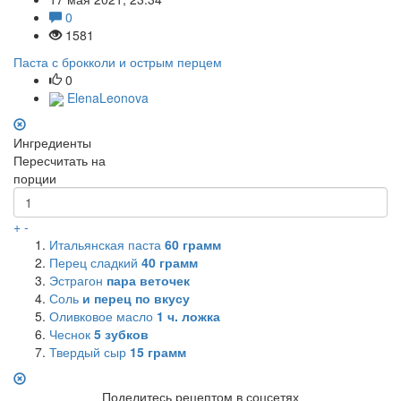
0
1581
Паста с брокколи и острым перцем
0
ElenaLeonova
Ингредиенты
Пересчитать на
порции
+
-
Итальянская паста
60
грамм
Перец сладкий
40
грамм
Эстрагон
пара веточек
Соль
и перец по вкусу
Оливковое масло
1
ч. ложка
Чеснок
5
зубков
Твердый сыр
15
грамм
Поделитесь рецептом в соцсетях