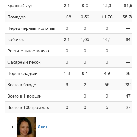
Красный лук
2,1
0,3
12,3
61,5
Помидор
1,68
0,56
11,76
55,72
Перец черный молотый
0
0
0
—
Кабачок
2,1
1,05
16,1
84
Растительное масло
0
0
0
—
Сахарный песок
0
0
0
—
Перец сладкий
1,3
0,1
4,9
26
Всего в блюде
9
2
55
282
Всего в 1 порции
1
0
9
47
Всего в 100 граммах
0
0
5
27
Ляля