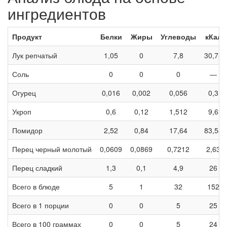
ингредиентов
Продукт
Белки
Жиры
Углеводы
кКал
Лук репчатый
1,05
0
7,8
30,75
Соль
0
0
0
—
Огурец
0,016
0,002
0,056
0,3
Укроп
0,6
0,12
1,512
9,6
Помидор
2,52
0,84
17,64
83,58
Перец черный молотый
0,0609
0,0869
0,7212
2,63
Перец сладкий
1,3
0,1
4,9
26
Всего в блюде
5
1
32
152
Всего в 1 порции
0
0
5
25
Всего в 100 граммах
0
0
5
24