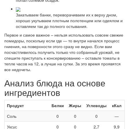
попал солевой осадок.
Закатываем банки, переворачиваем их к верху дном,
хорошо укутываем плотным полотенцем или одеялом и
оставляем так до полного остывания.
Первое и самое важное – нельзя использовать совсем свежие
помидоры, поскольку если где — то внутри начался процесс
гниения, на поверхности этого сразу не видно. Если вам
посчастливилось получить только что собранный урожай, не
спешите приступать к консервированию – оставьте томаты в
тепле часов на 12, а лучше на сутки. За это время проявятся
все недочеты.
Анализ блюда на основе
ингредиентов
Продукт
Белки
Жиры
Углеводы
кКал
Соль
0
0
0
—
Уксус
0
0
2,7
9,9