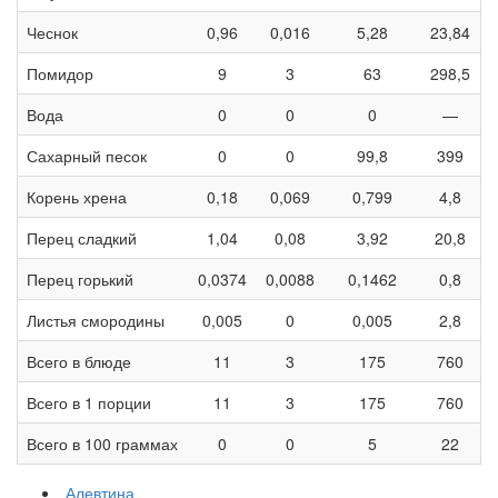
Чеснок
0,96
0,016
5,28
23,84
Помидор
9
3
63
298,5
Вода
0
0
0
—
Сахарный песок
0
0
99,8
399
Корень хрена
0,18
0,069
0,799
4,8
Перец сладкий
1,04
0,08
3,92
20,8
Перец горький
0,0374
0,0088
0,1462
0,8
Листья смородины
0,005
0
0,005
2,8
Всего в блюде
11
3
175
760
Всего в 1 порции
11
3
175
760
Всего в 100 граммах
0
0
5
22
Алевтина