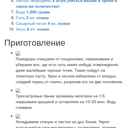
Листья смородины
5
штук (листья вишни и хрена в
таком же количестве)
Вода
1,500
грамм
Соль
3
ст. ложки
Сахарный песок
4
ст. ложки
Уксус
6
ст. ложек
Приготовление
Помидоры очищаем от плодоножек, перемываем и
убираем все, где есть хоть какие-нибудь повреждения,
даже малейшие черные точки. Такие пойдут на
томатную пасту. Хрен и чеснок избавляем от кожуры,
сладкий перец от семян, разрезав его на две половинки.
Трехлитровые банки заливаем кипятком на 1/3,
накрываем крышкой и оставляем на 10-20 мин. Воду
сливаем.
Укладываем специи и листья на дно банки. Укроп
используется целыми ветками с соцветиями, причем