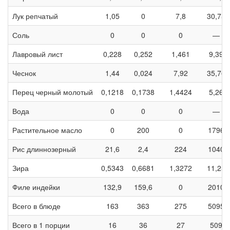
Лук репчатый
1,05
0
7,8
30,75
Соль
0
0
0
—
Лавровый лист
0,228
0,252
1,461
9,39
Чеснок
1,44
0,024
7,92
35,76
Перец черный молотый
0,1218
0,1738
1,4424
5,26
Вода
0
0
0
—
Растительное масло
0
200
0
1796
Рис длиннозерный
21,6
2,4
224
1040
Зира
0,5343
0,6681
1,3272
11,25
Филе индейки
132,9
159,6
0
2010
Всего в блюде
163
363
275
5095
Всего в 1 порции
16
36
27
509