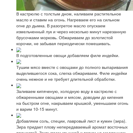
В кастрюлю с толстым дном, наливаем растительное
масло и ставим на огонь. Нагреваем его на сильном
огне до дымка. В разогретое масло опускаем
измельченный лук и через несколько минут нарезанную
брусочками морковь. Обжариваем до золотистой
корочки, не забывая периодически помешивать.
В подготовленные овощи добавляем филе индейки.
Тушим мясо вместе с овощами до полного выпаривания
выделившегося сока, слегка обжариваем. Филе индейки
очень нежное и не требует длительной обработки.
Заливаем кипяченую, холодную воду в кастрюлю с
обжаренными овощами и мясом, доводим до кипения
на быстром огне, накрываем крышкой, уменьшаем огонь
и варим 10-15 минут.
Добавляем соль, специи, лавровый лист и кумин (зира).
Зира придает плову непередаваемый аромат восточных
пряностей. Закрываем крышкой и варим на медленном