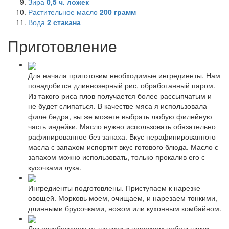
Зира
0,5
ч. ложек
Растительное масло
200
грамм
Вода
2
стакана
Приготовление
Для начала приготовим необходимые ингредиенты. Нам
понадобится длиннозерный рис, обработанный паром.
Из такого риса плов получается более рассыпчатым и
не будет слипаться. В качестве мяса я использовала
филе бедра, вы же можете выбрать любую филейную
часть индейки. Масло нужно использовать обязательно
рафинированное без запаха. Вкус нерафинированного
масла с запахом испортит вкус готового блюда. Масло с
запахом можно использовать, только прокалив его с
кусочками лука.
Ингредиенты подготовлены. Приступаем к нарезке
овощей. Морковь моем, очищаем, и нарезаем тонкими,
длинными брусочками, ножом или кухонным комбайном.
Лук освобождаем от шелухи и нарезаем небольшими