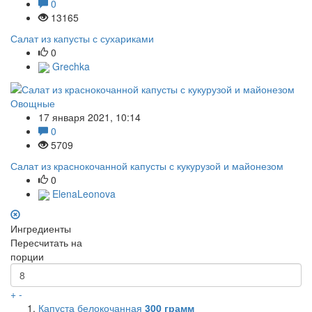
0
13165
Салат из капусты с сухариками
0
Grechka
Овощные
17 января 2021, 10:14
0
5709
Салат из краснокочанной капусты с кукурузой и майонезом
0
ElenaLeonova
Ингредиенты
Пересчитать на
порции
+
-
Капуста белокочанная
300
грамм