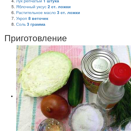
Лук репчатый
1
штука
Яблочный уксус
2
ст. ложки
Растительное масло
3
ст. ложки
Укроп
8
веточек
Соль
3
грамма
Приготовление