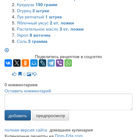
Кукуруза
150
грамм
Огурец
2
штуки
Лук репчатый
1
штука
Яблочный уксус
2
ст. ложки
Растительное масло
3
ст. ложки
Укроп
8
веточек
Соль
3
грамма
Поделитесь рецептом в соцсетях
0
комментариев
Оставить комментарий
добавить
предпросмотр
полная версия сайта
домашняя кулинария
Кулинарные рецепты на
Dom-Eda.com