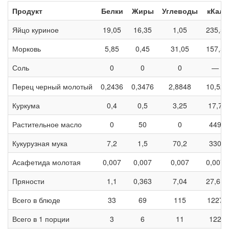
Продукт
Белки
Жиры
Углеводы
кКал
Яйцо куриное
19,05
16,35
1,05
235,5
Морковь
5,85
0,45
31,05
157,5
Соль
0
0
0
—
Перец черный молотый
0,2436
0,3476
2,8848
10,52
Куркума
0,4
0,5
3,25
17,7
Растительное масло
0
50
0
449
Кукурузная мука
7,2
1,5
70,2
330
Асафетида молотая
0,007
0,007
0,007
0,007
Пряности
1,1
0,363
7,04
27,61
Всего в блюде
33
69
115
1227
Всего в 1 порции
3
6
11
122