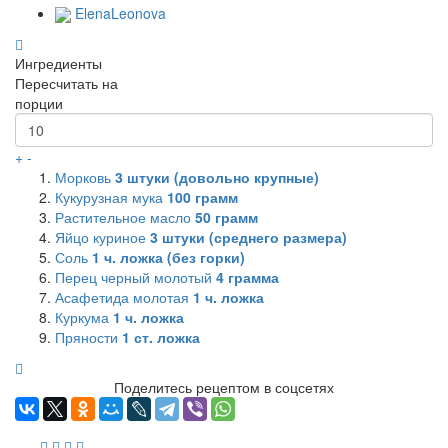
ElenaLeonova
Ингредиенты
Пересчитать на
порции
+
-
Морковь
3
штуки (довольно крупные)
Кукурузная мука
100
грамм
Растительное масло
50
грамм
Яйцо куриное
3
штуки (среднего размера)
Соль
1
ч. ложка (без горки)
Перец черный молотый
4
грамма
Асафетида молотая
1
ч. ложка
Куркума
1
ч. ложка
Пряности
1
ст. ложка
Поделитесь рецептом в соцсетях