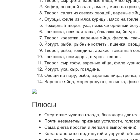
Кефир, овощной салат, омлет, мясо на гриле,
Творог, салат из свежих овощей, вареные яйц
Огурцы, филе из мяса курицы, мясо на гриле
Нежирный творог, уха, низкокалорийный йогу
Говядина, овсяная каша, баклажаны, йогурт.
Творог, креветки, вареные яйца, фасоль, све
Йогурт, рыба, рыбные котлеты, пшенка, овощ
Творог, рыба, говядина, арахис, томатный сок
Говядина, помидоры, огурцы, творог.
Творог, сыр тофу, вареные яйца, филе курино
Йогурт, уха, сыр, говядина.
Овощи на пару, рыба, вареные яйца, гречка, 
Вареные яйца, морепродукты, овсянка, филе 
Плюсы
Отсутствие чувства голода, благодаря длит
Почти незаметны признаки усталости, голово
Сама диета простая и легкая в выполнении;
Кожа становится подтянутой и упругой, объе
Наличие большого количества клетчатки в ме