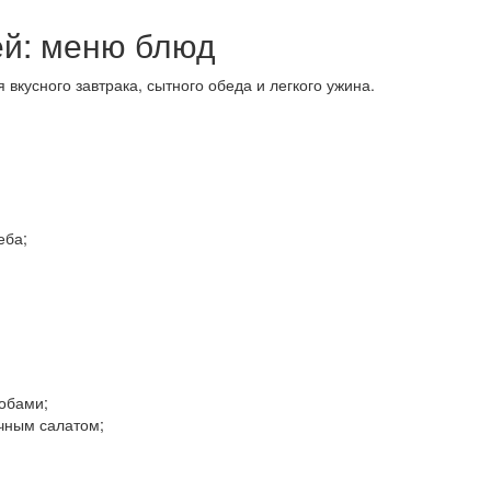
ей: меню блюд
кусного завтрака, сытного обеда и легкого ужина.
еба;
обами;
чным салатом;