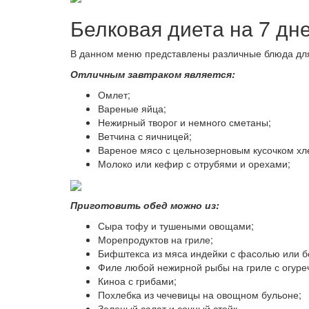
Белковая диета на 7 дн
В данном меню представлены различные блюда для в
Отличным завтраком является:
Омлет;
Вареные яйца;
Нежирный творог и немного сметаны;
Ветчина с яичницей;
Вареное мясо с цельнозерновым кусочком хл
Молоко или кефир с отрубями и орехами;
Приготовить обед можно из:
Сыра тофу и тушеными овощами;
Морепродуктов на гриле;
Бифштекса из мяса индейки с фасолью или б
Филе любой нежирной рыбы на гриле с огуре
Киноа с грибами;
Похлебка из чечевицы на овощном бульоне;
Зеленый салат и сочный стейк.