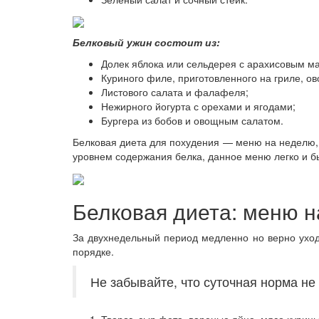
Белковый ужин состоит из:
Долек яблока или сельдерея с арахисовым м
Куриного филе, приготовленного на гриле, ов
Листового салата и фалафеля;
Нежирного йогурта с орехами и ягодами;
Бургера из бобов и овощным салатом.
Белковая диета для похудения — меню на неделю, к
уровнем содержания белка, данное меню легко и бы
Белковая диета: меню н
За двухнедельный период медленно но верно уход
порядке.
Не забывайте, что суточная норма не
Творог, сыр фета, вареные яйца, мясо курицы