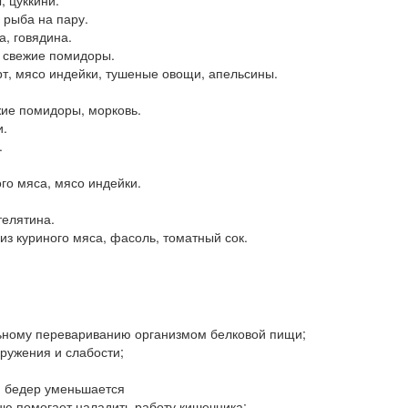
 рыба на пару.
а, говядина.
, свежие помидоры.
рт, мясо индейки, тушеные овощи, апельсины.
жие помидоры, морковь.
и.
.
го мяса, мясо индейки.
телятина.
из куриного мяса, фасоль, томатный сок.
ельному перевариванию организмом белковой пищи;
кружения и слабости;
м бедер уменьшается
ню помогает наладить работу кишечника;