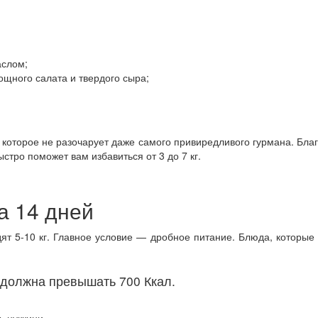
аслом;
ощного салата и твердого сыра;
оторое не разочарует даже самого привиредливого гурмана. Благо
стро поможет вам избавиться от 3 до 7 кг.
а 14 дней
ят 5-10 кг. Главное условие — дробное питание. Блюда, которые
 должна превышать 700 Ккал.
, цуккини.