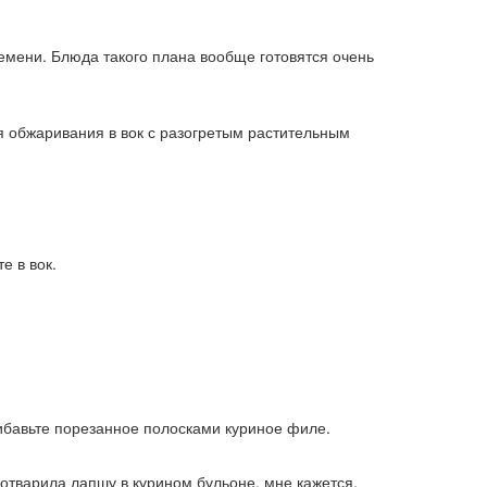
емени. Блюда такого плана вообще готовятся очень
я обжаривания в вок с разогретым растительным
е в вок.
ибавьте порезанное полосками куриное филе.
 отварила лапшу в курином бульоне, мне кажется,