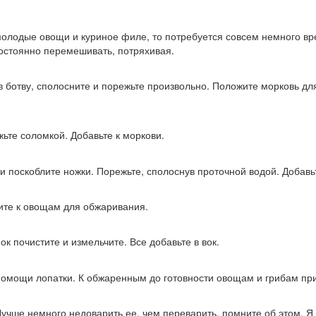
молодые овощи и куриное филе, то потребуется совсем немного вр
постоянно перемешивать, потряхивая.
 ботву, сполосните и порежьте произвольно. Положите морковь дл
ьте соломкой. Добавьте к моркови.
 поскоблите ножки. Порежьте, сполоснув проточной водой. Добавьт
жите к овощам для обжаривания.
 почистите и измельчите. Все добавьте в вок.
омощи лопатки. К обжаренным до готовности овощам и грибам пр
Лучше немного недоварить ее, чем переварить, помните об этом. Я