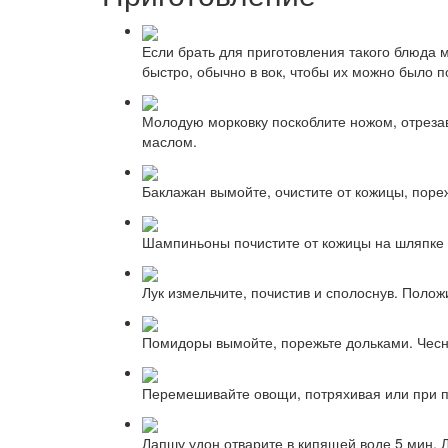
Если брать для приготовления такого блюда 
быстро, обычно в вок, чтобы их можно было 
Молодую морковку поскоблите ножом, отрезав
маслом.
Баклажан вымойте, очистите от кожицы, пореж
Шампиньоны почистите от кожицы на шляпке и
Лук измельчите, почистив и сполоснув. Поло
Помидоры вымойте, порежьте дольками. Чеснок
Перемешивайте овощи, потряхивая или при п
Лапшу удон отварите в кипящей воде 5 мин. 