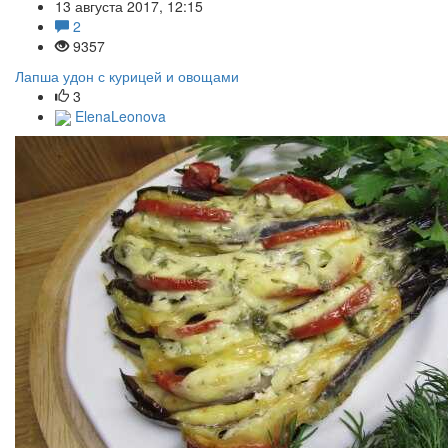
13 августа 2017, 12:15
2
9357
Лапша удон с курицей и овощами
3
ElenaLeonova