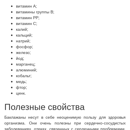
витамин А;
витамины группы В;
витамин РР;
витамин С;
калий;
кальций;
натрий;
фосфор;
железо;
йод;
марганец;
алюминий;
кобальт;
медь;
фтор;
цинк.
Полезные свойства
Баклажаны несут в себе неоценимую пользу для здоровья
организма. Они очень полезны при сердечно-сосудистых
заболеваниях, отеках, связанных с сердечными проблемами.